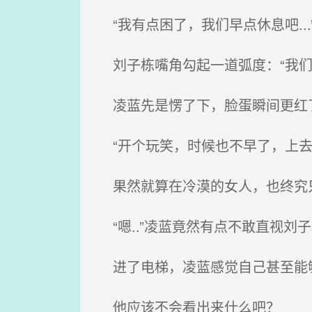
“我有点困了，我们早点休息吧...
刘子栋嘴角勾起一道弧度：“我们
凌蓝先是愣了下，脸蛋瞬间更红了：“
“开个玩笑，时候也不早了，上去
果然就算在冷漠的女人，也终究只是
“嗯..”凌蓝竟然有点不敢直视刘
进了电梯，凌蓝感觉自己甚至能够听
他应该不会看出来什么吧？