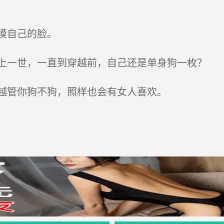
摸自己的脸。
一世，一直到穿越前，自己还是单身狗一枚？
越管你狗不狗，照样也会有女人喜欢。