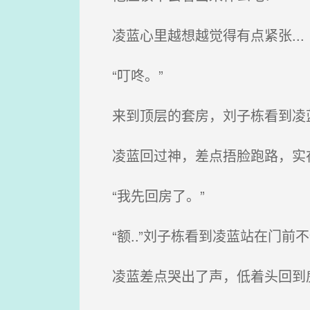
凌蓝心里越想越觉得有点紧张...
“叮咚。”
来到顶层的套房，刘子栋看到凌蓝还
凌蓝回过神，差点捂脸跑路，实在太
“我先回房了。”
“额..”刘子栋看到凌蓝站在门前不
凌蓝差点哭出了声，低着头回到房