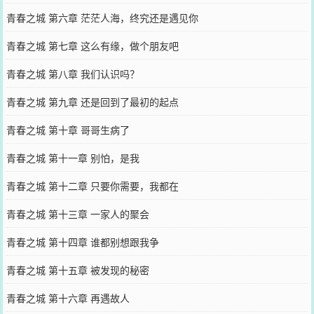
青春之城 第六章 茫茫人海，终究还是遇见你
青春之城 第七章 这么有缘，做个朋友吧
青春之城 第八章 我们认识吗？
青春之城 第九章 还是回到了最初的起点
青春之城 第十章 哥哥生病了
青春之城 第十一章 别怕，是我
青春之城 第十二章 只要你需要，我都在
青春之城 第十三章 一家人的聚会
青春之城 第十四章 谁都别想跟我争
青春之城 第十五章 被发现的秘密
青春之城 第十六章 再遇故人