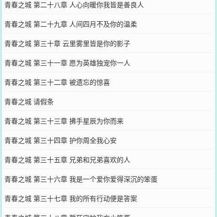
青春之城 第二十八章 人心向暖你我皆是善良人
青春之城 第二十九章 人间四月不及你的温柔
青春之城 第三十章 云里雾里皆是你的影子
青春之城 第三十一章 愿为英雄独宠你一人
青春之城 第三十二章 被遗忘的惊喜
青春之城 请假条
青春之城 第三十三章 拂手星辰为你而来
青春之城 第三十四章 护你周全我心安
青春之城 第三十五章 兄弟和兄弟喜欢的人
青春之城 第三十六章 我是一个爱你爱得深沉的笨蛋
青春之城 第三十七章 我的所有行动便是答案