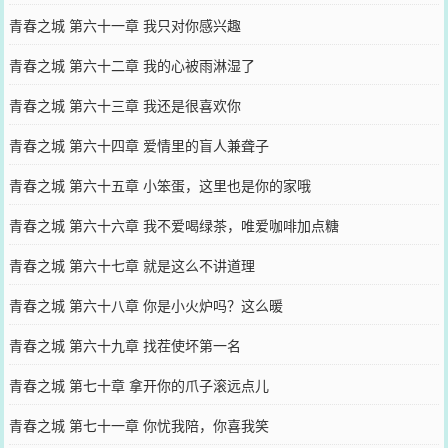
青春之城 第六十一章 我只对你感兴趣
青春之城 第六十二章 我的心被雨淋湿了
青春之城 第六十三章 我还是很喜欢你
青春之城 第六十四章 爱情里的盲人兼聋子
青春之城 第六十五章 小笨蛋，这里也是你的家哦
青春之城 第六十六章 我不爱喝绿茶，唯爱咖啡加点糖
青春之城 第六十七章 就是这么不讲道理
青春之城 第六十八章 你是小火炉吗？这么暖
青春之城 第六十九章 找茬使坏第一名
青春之城 第七十章 拿开你的爪子滚远点儿
青春之城 第七十一章 你忧我陪，你喜我笑