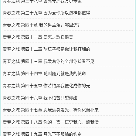
青春之城 第三十八章 誓死守护我方小笨蛋
青春之城 第三十九章 因为爱你所以怎样都值得
青春之城 第四十章 我的男主角，哪里逃？
青春之城 第四十一章 爱恋之歌它很美
青春之城 第四十二章 醋坛子都是你让我打翻的
青春之城 第四十三章 我爱着你的全部你却看不见
青春之城 第四十四章 随叫随到就是我的使命
青春之城 第四十五章 你若怕黑我便化成你的光
青春之城 第四十六章 我不怕苦只望你甜
青春之城 第四十七章 愿我满身发光，等你化蛾扑来
青春之城 第四十八章 你的一言一语夺我心，燃我情
青春之城 第四十九章 月光下不服输的约定