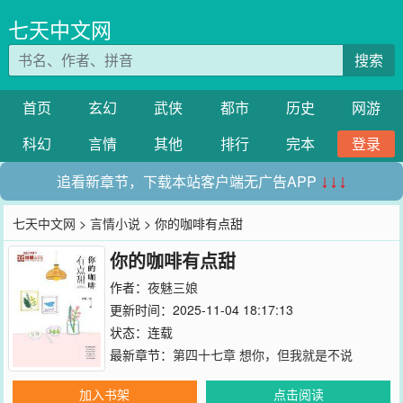
七天中文网
搜索
首页
玄幻
武侠
都市
历史
网游
科幻
言情
其他
排行
完本
登录
追看新章节，下载本站客户端无广告APP
↓↓↓
七天中文网
>
言情小说
> 你的咖啡有点甜
你的咖啡有点甜
作者：
夜魅三娘
更新时间：2025-11-04 18:17:13
状态：连载
最新章节：
第四十七章 想你，但我就是不说
加入书架
点击阅读