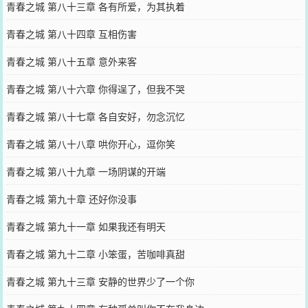
青春之城 第八十三章 各有所爱，为其执着
青春之城 第八十四章 互相伤害
青春之城 第八十五章 意外来客
青春之城 第八十六章 你得逞了，但我不哭
青春之城 第八十七章 各自安好，勿念沉忆
青春之城 第八十八章 哄你开心，逗你笑
青春之城 第八十九章 一场阴谋的开端
青春之城 第九十章 还好你没事
青春之城 第九十一章 如果我还有明天
青春之城 第九十二章 小笨蛋，苦咖啡真甜
青春之城 第九十三章 安静的世界少了一个你