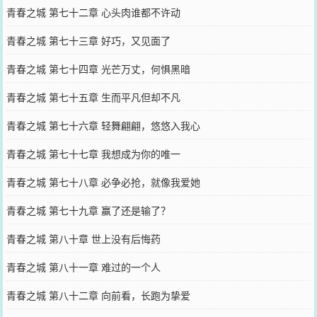
青春之城 第七十二章 心头肉谁都不许动
青春之城 第七十三章 好巧，又见面了
青春之城 第七十四章 光芒万丈，何惧黑暗
青春之城 第七十五章 生而平凡但却不凡
青春之城 第七十六章 轻舞翩翩，悠悠入我心
青春之城 第七十七章 我想成为你的唯一
青春之城 第七十八章 必争必抢，就像我爱她
青春之城 第七十九章 赢了还是输了？
青春之城 第八十章 世上没有后悔药
青春之城 第八十一章 难过的一个人
青春之城 第八十二章 向前看，长跑为挚爱