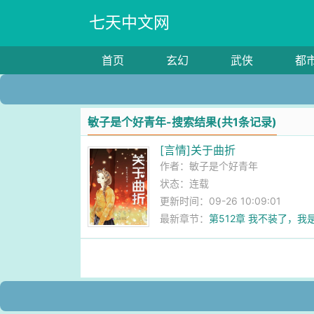
七天中文网
首页
玄幻
武侠
都
敏子是个好青年-搜索结果(共1条记录)
[言情]关于曲折
作者：
敏子是个好青年
状态：连载
更新时间：09-26 10:09:01
最新章节：
第512章 我不装了，我