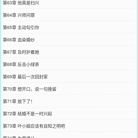
第63章 他真是扫兴
第64章 兴师问罪
第65章 主动勾引你
第66章 血染婚纱
第67章 及时护着她
第68章 反击小绿茶
第69章 最后一次回封家
第70章 想开口，说一句挽留
第71章 放下了！
第72章 结婚不是一时兴起
第73章 叶小姐应该有自知之明吧
第74章 为爱退让