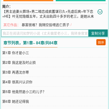
简介：
【男主追妻火葬场+男二暗恋成疯蓄谋已久+先虐后爽+年下恋
+HE】叶无忧隐婚五年，丈夫出轨四十多岁的老三，是她从未
见过的呵护备至，宠溺无比。就连她和老三同时面临危险，他都毫不
其它作品：
暴富很难？我隔空投喂逃亡质子
/
犹豫选择老三，弃她而去。她终于心死，提出离婚。在民政局签字
时，封北尧不屑一顾，笃定她会回头。可再相见时，她身边早已经有
复制分享
沈亦寒不离不弃的陪伴。封北尧彻底慌了，堵在她家门口求和。却看
到出轨对象的亲儿子，沈亦寒把叶无忧揽在怀里。冷冷睥睨着封北
章节列表，第1章~ 84章/共84章
倒序
尧，抚摸叶无忧的耳鬓，“姐姐要是再理他，我可是会吃醋的。”沈亦
寒这语气里面包含了炫耀与嘲笑。叶无忧配合性地吻上沈亦寒的唇，
第1章 你才是小三
两人当着封北尧面前疯狂接吻……封北尧心态崩塌，“无忧，求你再爱
我一次。”迟来的悔悟，她早就不稀罕了。
第2章 我这是及时止损
您要是觉得《
丈夫偏爱老小三，我转身官宣小奶狗
》还不错的话请不
要忘记向您QQ群和微博微信里的朋友推荐哦！
第3章 再遇沈亦寒
第4章 很高兴认识你
第5章 他竟然是小三的儿子？
第6章 她还记得我