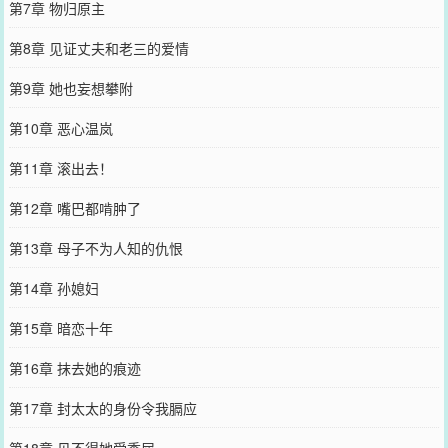
第7章 物归原主
第8章 见证丈夫和老三的爱情
第9章 她也妄想攀附
第10章 恶心温岚
第11章 滚出去！
第12章 嘴巴都啃肿了
第13章 母子不为人知的仇恨
第14章 孙媳妇
第15章 暗恋十年
第16章 抹去她的痕迹
第17章 封太太的身份令我膈应
第18章 见不得她受委屈