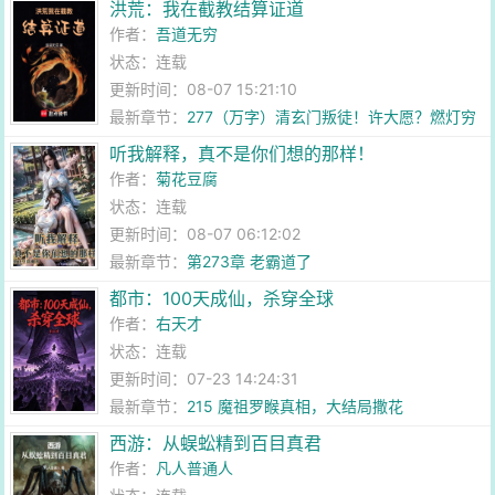
洪荒：我在截教结算证道
作者：
吾道无穷
状态：连载
更新时间：08-07 15:21:10
最新章节：
277（万字）清玄门叛徒！许大愿？燃灯穷
途！李玄霄终得三灯！
听我解释，真不是你们想的那样！
作者：
菊花豆腐
状态：连载
更新时间：08-07 06:12:02
最新章节：
第273章 老霸道了
都市：100天成仙，杀穿全球
作者：
右天才
状态：连载
更新时间：07-23 14:24:31
最新章节：
215 魔祖罗睺真相，大结局撒花
西游：从蜈蚣精到百目真君
作者：
凡人普通人