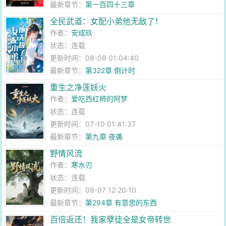
最新章节：
第一百四十三章
全民武道：女配小弟他无敌了！
作者：
安成玖
状态：连载
更新时间：08-08 01:04:40
最新章节：
第322章 倒计时
重生之净莲妖火
作者：
爱吃西红柿的阿梦
状态：连载
更新时间：07-10 01:41:37
最新章节：
第九章 夜袭
野情风流
作者：
寒水刃
状态：连载
更新时间：08-07 12:20:10
最新章节：
第294章 有意思的东西
百倍返还！我家孽徒全是女帝转世