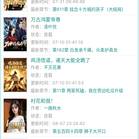
更新时间：07-31 06:46:48
最新章节：
第611章 挂念十方城的孩子（大结局）
万古鸿蒙帝尊
作者：
凌叶忧
状态：连载
更新时间：07-10 01:41:16
最新章节：
第162章 白发承千痛，众柔护真龙
鸡汤悟道，诸天大能全跪了
作者：
不灭花果
状态：连载
更新时间：07-10 01:41:53
最新章节：
第11章 两家死磕，我在旁边吃瓜升级
村花和我！
作者：
一曲秋水
状态：连载
更新时间：08-07 23:24:42
最新章节：
第五百四十四章 狮子大开口