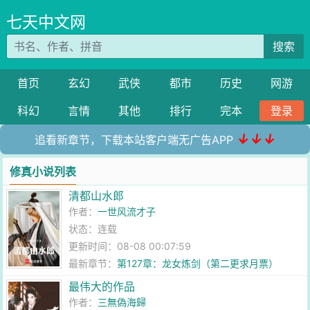
七天中文网
搜索
首页
玄幻
武侠
都市
历史
网游
科幻
言情
其他
排行
完本
登录
↓↓↓
追看新章节，下载本站客户端无广告APP
修真小说列表
清都山水郎
作者：
一世风流才子
状态：连载
更新时间：08-08 00:07:59
最新章节：
第127章：龙女炼剑（第二更求月票）
最伟大的作品
作者：
三無偽海歸