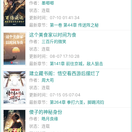
作者：
墨唧唧
状态：连载
更新时间：07-10 01:41:34
最新章节：
第一卷 第44章 传送阵之秘
这个美食家以时间为食
作者：
三百斤的微笑
状态：连载
更新时间：08-07 17:10:28
最新章节：
第141章 前往京城，敌人狙击
建立藏书阁：悟空看西游后摆烂了
作者：
周大苟
状态：连载
更新时间：07-15 05:07:04
最新章节：
第264章 拳打六圣，脚踢鸿钧
傻子的神秘身份
作者：
皓月良缘
状态：连载