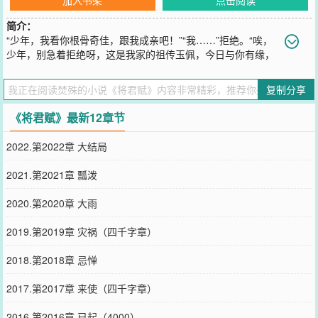
简介：
“少年，我看你根骨奇佳，跟我成亲吧！”“我……”拒绝。“唉，
少年，别急着拒绝呀，这是我家的祖传玉佩，今日与你有缘，
便赠予你好了，跟我回去成亲吧！”“……”一朝失足，囚禁千年，千年
之后，棋局再开。一场棋逢对手的对决，又将鹿死谁手?传言……仙界
复制分享
放出了个骗财骗色样样精通的人。某女：“扯淡，没有的事。”某男追
上来质问：“你当初骗婚骗色，还骗了我的心，你说怎么办?”“凉拌吧，
《将君赋》最新12章节
我挺喜欢的。
您要是觉得《
将君赋
》还不错的话请不要忘记向您QQ群和微博微信里
2022.第2022章 大结局
的朋友推荐哦！
2021.第2021章 瓢泼
2020.第2020章 大雨
2019.第2019章 灾祸（四千字章）
2018.第2018章 忌惮
2017.第2017章 来使（四千字章）
2016.第2016章 已起（4000）