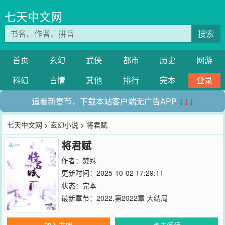
七天中文网
搜索
首页
玄幻
武侠
都市
历史
网游
科幻
言情
其他
排行
完本
登录
追看新章节，下载本站客户端无广告APP
↓↓↓
七天中文网
>
玄幻小说
> 将君赋
将君赋
作者：
焚殊
更新时间：2025-10-02 17:29:11
状态：完本
最新章节：
2022.第2022章 大结局
加入书架
点击阅读